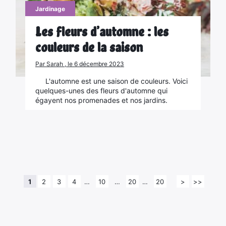
Jardinage
Les fleurs d’automne : les
couleurs de la saison
Par Sarah , le 6 décembre 2023
L'automne est une saison de couleurs. Voici
quelques-unes des fleurs d'automne qui
égayent nos promenades et nos jardins.
1
2
3
4
…
10
…
20
…
20
>
>>