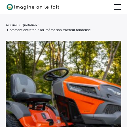
Jardinage
Accueil
›
Quotidien
›
Comment entretenir soi-même son tracteur tondeuse
Bricolage
Déco
Quotidien