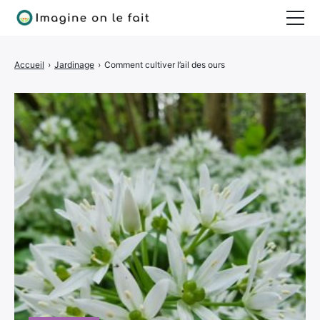
Jardinage
Accueil
›
Jardinage
›
Comment cultiver l’ail des ours
Bricolage
Déco
Quotidien