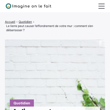
Jardinage
Accueil
›
Quotidien
›
Le lierre peut causer l’effondrement de votre mur : comment s’en
Bricolage
débarrasser ?
Déco
Quotidien
Quotidien