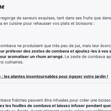
ne
regorge de saveurs exquises, tant dans ses fruits que dans
a en cuisine pour rehausser vos plats et boissons :
 combava ne produisent que très peu de jus, mais leur écor
our prélever des zestes de combava et ajoutez-les à vos 
our aromatiser un rhum arrangé.
Le zeste de combava ap
s culinaires.
: les plantes incontournables pour égayer votre jardin !
ombava fraîches peuvent être infusées pour créer une boiss
outez les feuilles de combava et laissez infuser pendant qu