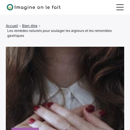
Jardinage
Accueil
›
Bien-être
›
Les remèdes naturels pour soulager les aigreurs et les remontées
Bricolage
gastriques
Déco
Quotidien