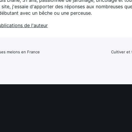
suis Diane, 31 ans, passionnée de jardinage, bricolage et to
e site, j'essaie d'apporter des réponses aux nombreuses qu
débutant avec un bêche ou une perceuse.
ublications de l'auteur
ir ses melons en France
Cultiver et