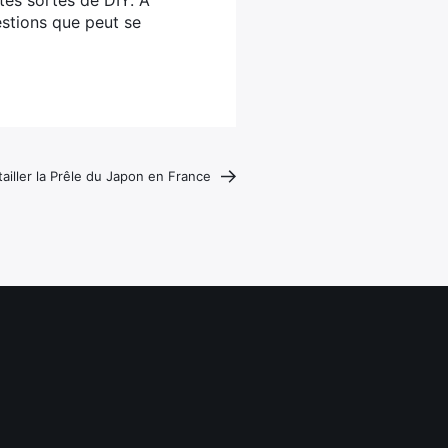
utes sortes de DIY. À
estions que peut se
 tailler la Prêle du Japon en France