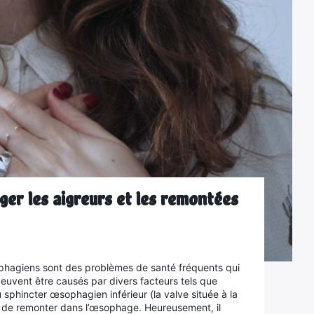
ger les aigreurs et les remontées
ophagiens sont des problèmes de santé fréquents qui
euvent être causés par divers facteurs tels que
 sphincter œsophagien inférieur (la valve située à la
 de remonter dans l’œsophage. Heureusement, il