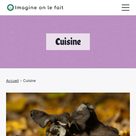
Jardinage
Bricolage
Cuisine
Déco
Quotidien
Accueil
›
Cuisine